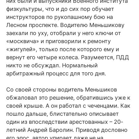
них были и выпускники Военного института
физкультуры, что и до сих пор обучает
инструкторов по рукопашному бою на
Лесном проспекте. Водителю Меньшикову
заехали по уху, отобрали у него ключи от
«москвича» и приговорили к ремонту
«жигулей», только после которого ему и
вернут его четыре колеса. Разумеется, ПДД
никто не обсуждал. Нормальный
арбитражный процесс для того дня.
Со своей стороны водитель Меньшиков
обжаловал это решение, обратившись уже к
своей крыше. А он работал с чеченцами. Как
пошло дальше, блистательно описывает
один из впоследствии арестованных – 20-
летний Андрей Баролин. Приводя дословно
его эпос, автор упирает даже не на